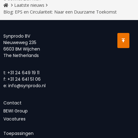
Laatste nieuws
Blog: EPS en Circulariteit: Naar een Duurzame Toekomst
Synprodo BV
Nieuweweg 235
6603 BM Wijchen
The Netherlands
t:
+31 24 649 19 11
f:
+31 24 641 51 06
e:
info@synprodo.nl
Contact
BEWI Group
Vacatures
Toepassingen