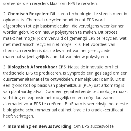
sorteerders en recyclers klaar om EPS te recyclen.
2.
Chemisch Recyclen
: Dit is een technologie die steeds meer in
opkomst is. Chemisch recyclen houdt in dat EPS wordt
afgebroken tot zijn basismoleculen, die vervolgens weer kunnen
worden gebruikt om nieuw polystyreen te maken. Dit proces
maakt het mogelijk om vervuild of gemengd EPS te recyclen, wat
met mechanisch recyclen niet mogelijk is. Het voordeel van
chemisch recyclen is dat de kwaliteit van het gerecyclede
materiaal vrijwel gelijk is aan dat van nieuw polystyreen.
3.
Biologisch Afbreekbaar EPS
: Naast de innovatie om het
traditionele EPS te produceren, is Synprodo erin geslaagd om een
duurzamer alternatief te ontwikkelen, namelijk BioFoam®. Dit is
een grondstof op basis van polymelkzuur (PLA) dat afkomstig is
van plantaardig afval. Door een gepatenteerde technologie maakt
verhitting en expansie het mogelijk om een nóg duurzamer
alternatief voor EPS te creëren. BioFoam is wereldwijd het eerste
biologische schuimmateriaal dat het ‘cradle to cradle’-certificaat
heeft verkregen.
4.
Inzameling en Bewustwording
: Om EPS succesvol te