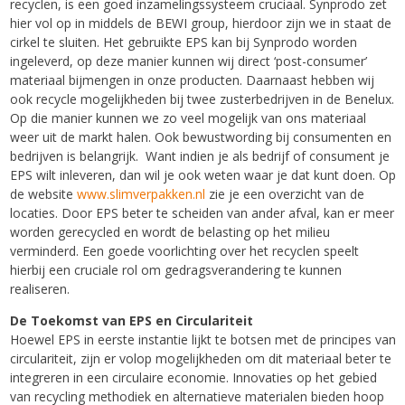
recyclen, is een goed inzamelingssysteem cruciaal. Synprodo zet
hier vol op in middels de BEWI group, hierdoor zijn we in staat de
cirkel te sluiten. Het gebruikte EPS kan bij Synprodo worden
ingeleverd, op deze manier kunnen wij direct ‘post-consumer’
materiaal bijmengen in onze producten. Daarnaast hebben wij
ook recycle mogelijkheden bij twee zusterbedrijven in de Benelux.
Op die manier kunnen we zo veel mogelijk van ons materiaal
weer uit de markt halen. Ook bewustwording bij consumenten en
bedrijven is belangrijk. Want indien je als bedrijf of consument je
EPS wilt inleveren, dan wil je ook weten waar je dat kunt doen. Op
de website
www.slimverpakken.nl
zie je een overzicht van de
locaties. Door EPS beter te scheiden van ander afval, kan er meer
worden gerecycled en wordt de belasting op het milieu
verminderd. Een goede voorlichting over het recyclen speelt
hierbij een cruciale rol om gedragsverandering te kunnen
realiseren.
De Toekomst van EPS en Circulariteit
Hoewel EPS in eerste instantie lijkt te botsen met de principes van
circulariteit, zijn er volop mogelijkheden om dit materiaal beter te
integreren in een circulaire economie. Innovaties op het gebied
van recycling methodiek en alternatieve materialen bieden hoop