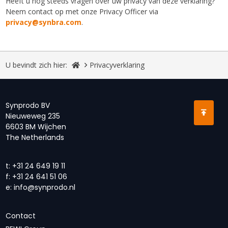
Heeft u nog steeds vragen over uw privacy van deze verklaring?
Neem contact op met onze Privacy Officer via
privacy@synbra.com
.
U bevindt zich hier:
Privacyverklaring
Synprodo BV
Nieuweweg 235
6603 BM Wijchen
The Netherlands
t:
+31 24 649 19 11
f:
+31 24 641 51 06
e:
info@synprodo.nl
Contact