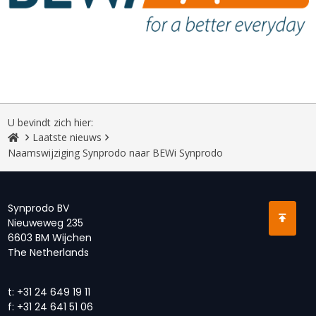
U bevindt zich hier:
Laatste nieuws
Naamswijziging Synprodo naar BEWi Synprodo
Synprodo BV
Nieuweweg 235
6603 BM Wijchen
The Netherlands
t:
+31 24 649 19 11
f:
+31 24 641 51 06