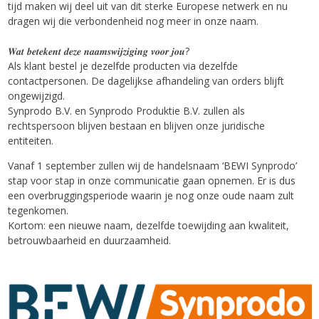
tijd maken wij deel uit van dit sterke Europese netwerk en nu
dragen wij die verbondenheid nog meer in onze naam.
𝑾𝒂𝒕 𝒃𝒆𝒕𝒆𝒌𝒆𝒏𝒕 𝒅𝒆𝒛𝒆 𝒏𝒂𝒂𝒎𝒔𝒘𝒊𝒋𝒛𝒊𝒈𝒊𝒏𝒈 𝒗𝒐𝒐𝒓 𝒋𝒐𝒖?
Als klant bestel je dezelfde producten via dezelfde
contactpersonen. De dagelijkse afhandeling van orders blijft
ongewijzigd.
Synprodo B.V. en Synprodo Produktie B.V. zullen als
rechtspersoon blijven bestaan en blijven onze juridische
entiteiten.
Vanaf 1 september zullen wij de handelsnaam ‘BEWI Synprodo’
stap voor stap in onze communicatie gaan opnemen. Er is dus
een overbruggingsperiode waarin je nog onze oude naam zult
tegenkomen.
Kortom: een nieuwe naam, dezelfde toewijding aan kwaliteit,
betrouwbaarheid en duurzaamheid.