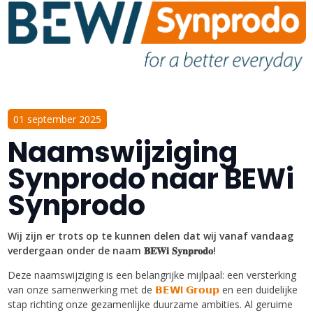
01 september 2025
Naamswijziging
Synprodo naar BEWi
Synprodo
Wij zijn er trots op te kunnen delen dat wij vanaf vandaag
verdergaan onder de naam 𝐁𝐄𝐖𝐢 𝐒𝐲𝐧𝐩𝐫𝐨𝐝𝐨!
Deze naamswijziging is een belangrijke mijlpaal: een versterking
van onze samenwerking met de
𝗕𝗘𝗪
I
𝗚𝗿𝗼𝘂𝗽
en een duidelijke
stap richting onze gezamenlijke duurzame ambities. Al geruime