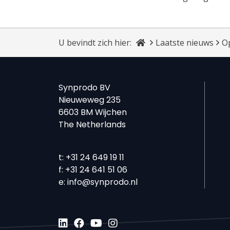
U bevindt zich hier:
Laatste nieuws
O
Synprodo BV
Nieuweweg 235
6603 BM Wijchen
The Netherlands
t:
+31 24 649 19 11
f:
+31 24 641 51 06
e:
info@synprodo.nl