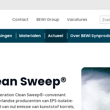
Contact
BEWI Group
Vacatures
singen
Materialen
Actueel
Over BEWi Synprod
ean Sweep®
Operation Clean Sweep®–convenant
landse producenten van EPS-isolatie-
 van nul emissie van kunststof korrels,