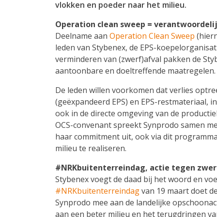
vlokken en poeder naar het milieu.
Operation clean sweep = verantwoordel
Deelname aan
Operation Clean Sweep
(hier
leden van Stybenex, de EPS-koepelorganisat
verminderen van (zwerf)afval pakken de Sty
aantoonbare en doeltreffende maatregelen.
De leden willen voorkomen dat verlies optree
(geëxpandeerd EPS) en EPS-restmateriaal, in
ook in de directe omgeving van de productie
OCS-convenant spreekt Synprodo samen met a
haar commitment uit, ook via dit programma
milieu te realiseren.
#NRKbuitenterreindag, actie tegen zwer
Stybenex voegt de daad bij het woord en voer
#NRKbuitenterreindag
van 19 maart doet d
Synprodo mee aan de landelijke opschoonact
aan een beter milieu en het terugdringen va