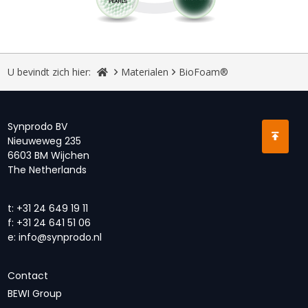
U bevindt zich hier:
Materialen
BioFoam®
Synprodo BV
Nieuweweg 235
6603 BM Wijchen
The Netherlands
t:
+31 24 649 19 11
f:
+31 24 641 51 06
e:
info@synprodo.nl
Contact
BEWI Group