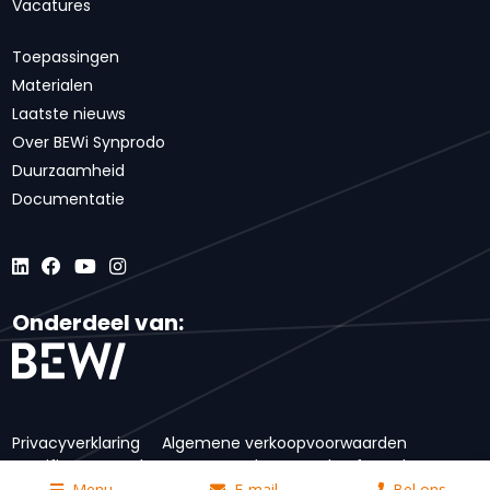
Vacatures
Toepassingen
Materialen
Laatste nieuws
Over BEWi Synprodo
Duurzaamheid
Documentatie
Onderdeel van:
Privacyverklaring
Algemene verkoopvoorwaarden
Certificaten
Inkoopvoorwaarden
Code of conduct
Disclaimer
Menu
E-mail
Bel ons