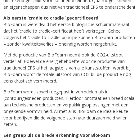
uitstekend geschikt voor isolatiedoeleinden. Qua mogelijkheden
en eigenschappen dus niet van traditioneel EPS te onderscheiden!
Als eerste ‘cradle to cradle ‘gecertificeerd
BioFoam is wereldwijd het eerste biologische schuimmateriaal
dat het ‘cradle to cradle’-certificaat heeft verkregen. Geheel
volgens het ‘cradle to cradle’-principe kunnen BioFoam-producten
– zonder kwaliteitsverlies – oneindig worden hergebruikt.
Met de productie van BioFoam neemt ook de CO2-uitstoot
verder af. Hoewel de energiebehoefte voor de productie van
traditioneel EPS al het laagste is van alle kunststoffen, wordt bij
BioFoam wordt de totale uitstoot van CO2 bij de productie nóg
eens drastisch verminderd.
BioFoam wordt zowel toegepast in vormdelen als in
(contour)gesneden producten. Hierdoor ontstaat een breed scala
aan technische producten en verpakkingsoplossingen met een
ongekende vormvrijheid. Al met al is BioFoam de ideale keuze
voor bedrijven die de volgende stap naar duurzaamheid willen
zetten.
Een greep uit de brede erkenning voor BioFoam