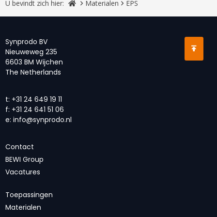
U bevindt zich hier:
Materialen
EPS
Synprodo BV
Nieuweweg 235
6603 BM Wijchen
The Netherlands
t:
+31 24 649 19 11
f:
+31 24 641 51 06
e:
info@synprodo.nl
Contact
BEWI Group
Vacatures
Toepassingen
Materialen