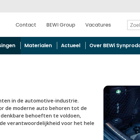
Contact
BEWI Group
Vacatures
singen
Materialen
Actueel
Over BEWi Synprod
nten in de automotive-industrie.
or de moderne auto behoren tot de
le denkbare behoeften te voldoen,
de verantwoordelijkheid voor het hele