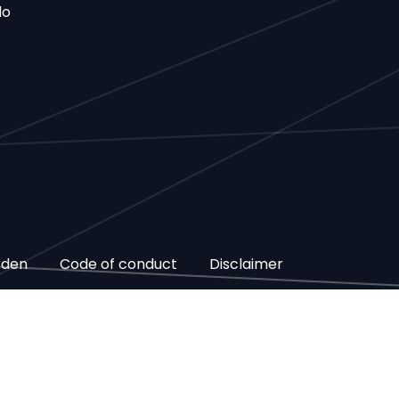
do
rden
Code of conduct
Disclaimer