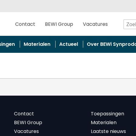
Contact
BEWI Group
Vacatures
singen
Materialen
Actueel
Over BEWi Synprod
Contact
Toepassingen
BEWI Group
Materialen
Vacatures
Laatste nieuws