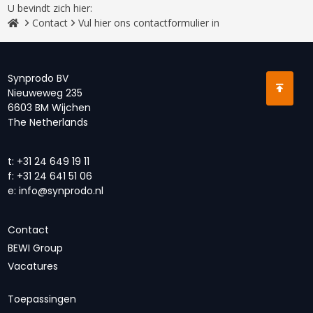
U bevindt zich hier:
Contact
Vul hier ons contactformulier in
Synprodo BV
Nieuweweg 235
6603 BM Wijchen
The Netherlands
t:
+31 24 649 19 11
f:
+31 24 641 51 06
e:
info@synprodo.nl
Contact
BEWI Group
Vacatures
Toepassingen