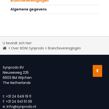
Brancheverenigingen
Algemene gegevens
U bevindt zich hier:
Over BEWi Synprodo
Brancheverenigingen
Synprodo BV
Nieuweweg 235
6603 BM Wijchen
The Netherlands
t:
+31 24 649 19 11
f:
+31 24 641 51 06
e:
info@synprodo.nl