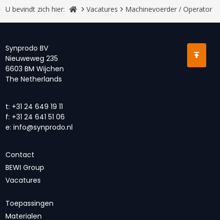
U bevindt zich hier:
Vacatures
Machinevoerder / Operator
Synprodo BV
Nieuweweg 235
6603 BM Wijchen
The Netherlands
t:
+31 24 649 19 11
f:
+31 24 641 51 06
e:
info@synprodo.nl
Contact
BEWI Group
Vacatures
Toepassingen
Materialen