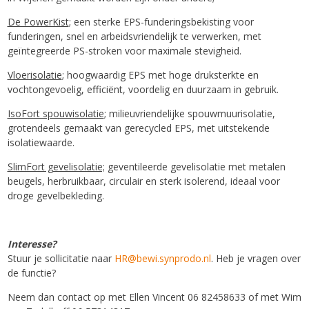
De PowerKist
; een sterke EPS-funderingsbekisting voor
funderingen, snel en arbeidsvriendelijk te verwerken, met
geïntegreerde PS-stroken voor maximale stevigheid.
Vloerisolatie
; hoogwaardig EPS met hoge druksterkte en
vochtongevoelig, efficiënt, voordelig en duurzaam in gebruik.
IsoFort spouwisolatie
; milieuvriendelijke spouwmuurisolatie,
grotendeels gemaakt van gerecycled EPS, met uitstekende
isolatiewaarde.
SlimFort gevelisolatie;
geventileerde gevelisolatie met metalen
beugels, herbruikbaar, circulair en sterk isolerend, ideaal voor
droge gevelbekleding.
Interesse?
Stuur je sollicitatie naar
HR@bewi.synprodo.nl
. Heb je vragen over
de functie?
Neem dan contact op met Ellen Vincent 06 82458633 of met Wim