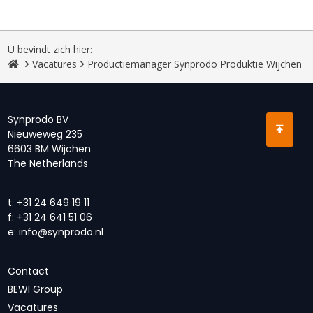
U bevindt zich hier:
Vacatures
Productiemanager Synprodo Produktie Wijchen
Synprodo BV
Nieuweweg 235
6603 BM Wijchen
The Netherlands
t:
+31 24 649 19 11
f:
+31 24 641 51 06
e:
info@synprodo.nl
Contact
BEWI Group
Vacatures